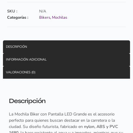
SKU :
N/A
Categorías :
Bikers
,
Mochilas
DESCRIPCIÓN
INFORMACIÓN ADICIONAL
VALORACIONES (0)
Descripción
La Mochila Biker con Pantalla LED Grande es el accesorio
perfecto para quienes buscan destacar en la carretera o la
ciudad. Su diseño futurista, fabricado en
nylon, ABS y PVC
1680
, la hace resistente al agua y a impactos, mientras que su