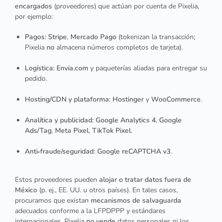
encargados
(proveedores) que actúan por cuenta de Pixelia,
por ejemplo:
Pagos:
Stripe
,
Mercado Pago
(tokenizan la transacción;
Pixelia
no
almacena números completos de tarjeta).
Logística:
Envia.com
y paqueterías aliadas para entregar su
pedido.
Hosting/CDN y plataforma:
Hostinger
y
WooCommerce
.
Analítica y publicidad:
Google Analytics 4
,
Google
Ads/Tag
,
Meta Pixel
,
TikTok Pixel
.
Anti‑fraude/seguridad:
Google reCAPTCHA v3
.
Estos proveedores pueden
alojar o tratar datos fuera de
México
(p. ej., EE. UU. u otros países). En tales casos,
procuramos que existan
mecanismos de salvaguarda
adecuados conforme a la LFPDPPP y estándares
internacionales. Pixelia
no vende
datos personales ni los